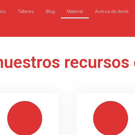
ios
Talleres
Blog
Material
Acerca de Areté
nuestros recursos 