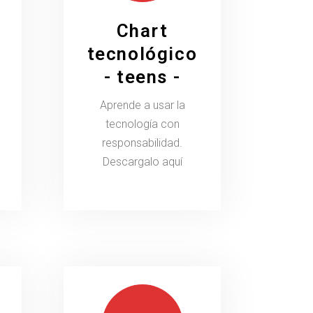
Chart
tecnológico
- teens -
Aprende a usar la
tecnología con
responsabilidad.
Descargalo aquí