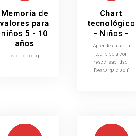
Memoria de
Chart
valores para
tecnológico
niños 5 - 10
- Niños -
años
Aprende a usar la
tecnología con
Descargalo aquí
responsabilidad.
Descargalo aquí