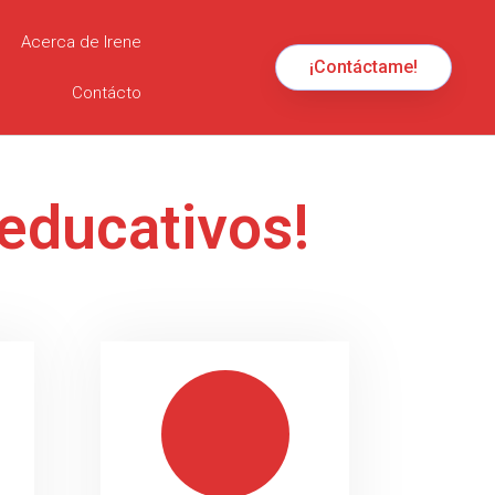
Acerca de Irene
¡Contáctame!
Contácto
educativos!