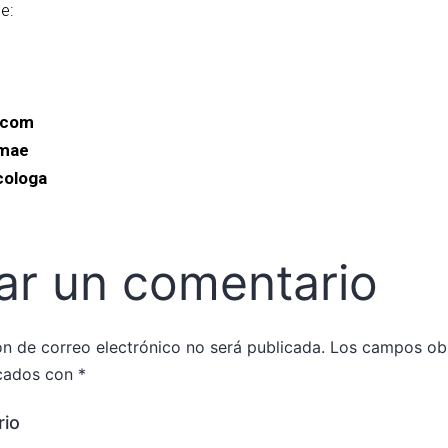
e:
.com
.mae
cologa
ar un comentario
ón de correo electrónico no será publicada.
Los campos obl
cados con
*
io