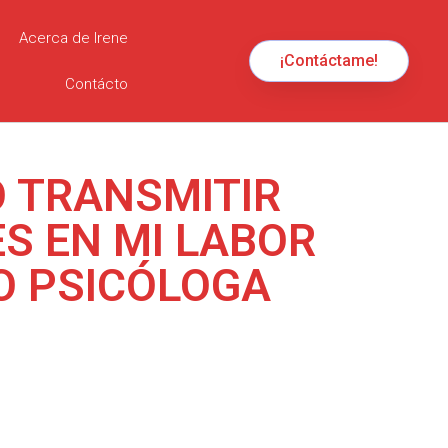
Acerca de Irene
¡Contáctame!
Contácto
 TRANSMITIR
S EN MI LABOR
 PSICÓLOGA